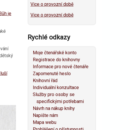
Vice o provozní době
Bůh je
Vice o provozní době
aké
Rychlé odkazy
ování
Moje čtenářské konto
 dětský
Registrace do knihovny
Informace pro nové čtenáře
luší
Zapomenuté heslo
Knihovní řád
Individuální konzultace
Služby pro osoby se
specifickými potřebami
Návrh na nákup knihy
Napište nám
Mapa webu
Prohlášení o přístupnosti