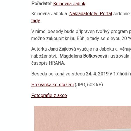
Pořadatel:
Knihovna Jabok
Knihovna Jabok a
Nakladatelství Portál
srdečně 
tady
.
V rámci besedy bude připraven tvořivý program 
možné zakoupit knihu Bůh je tady se slevou 20 %
Autorka
Jana Zajícová
vyučuje na Jaboku a věnuje
náboženství.
Magdalena Bořkovcová
ilustrovala
časopis HRANA.
Beseda se koná ve středu
24. 4. 2019 v 17 hodi
Pozvánka ke stažení
(JPG, 603 kB)
Fotografie z akce