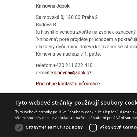
Knihovna Jabok
Salmovská 8, 120 00 Praha 2
Budova B
(u hlavního vchodu zvoňte na zvonek označený
"knihovna"; poté projděte průchodem a pokračuj
dlážděný dvůr mírně doleva ke dveřím se stříšk
Knihovna se nachází v 1. patře.
telefon: +420 211 222 410
e-mail:
knihovna@jabok.cz
Podrobné kontaktní informace
Tyto webové stránky používají soubory cook
Aktualizováno
25. 4. 2019 16:35
Tyto webové stránky používají soubory cookie ke zlepšení uživatels
všemi soubory cookie v souladu s našimi zásadami používání soubo
NEZBYTNĚ NUTNÉ SOUBORY
VÝKONOVÉ SOUBO