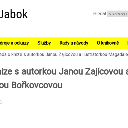
Přejít k hlavnímu obsahu
 Jabok
Hledat
droje a odkazy
Služby
Rady a návody
O knihovně
seda o knize s autorkou Janou Zajícovou a ilustrátorkou Magada
nize s autorkou Janou Zajícovou 
nou Bořkovcovou
5