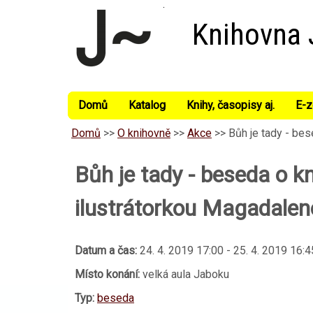
Knihovna
Domů
Katalog
Knihy, časopisy aj.
E-z
Domů
>>
O knihovně
>>
Akce
>>
Bůh je tady - be
Bůh je tady - beseda o k
ilustrátorkou Magadale
Datum a čas:
24. 4. 2019 17:00
-
25. 4. 2019 16:4
Místo konání:
velká aula Jaboku
Typ:
beseda