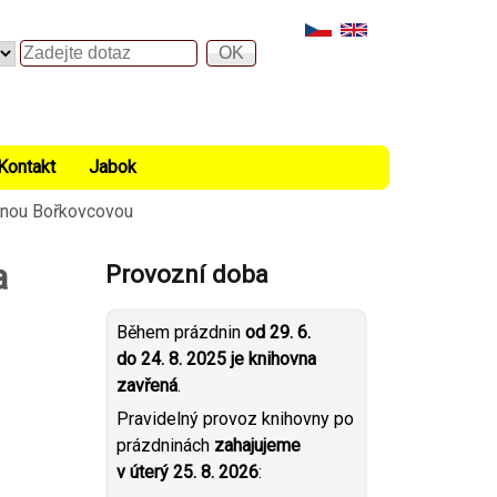
Hledat
Kontakt
Jabok
lenou Bořkovcovou
a
Provozní doba
Během prázdnin
od 29. 6.
do 24. 8. 2025 je knihovna
zavřená
.
Pravidelný provoz knihovny po
prázdninách
zahajujeme
v úterý 25. 8. 2026
: