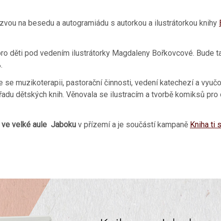
zvou na besedu a autogramiádu s autorkou a ilustrátorkou knihy
pro děti pod vedením ilustrátorky Magdaleny Bořkovcové. Bude t
.
 se muzikoterapii, pastorační činnosti, vedení katechezí a vyuč
 řadu dětských knih. Věnovala se ilustracím a tvorbě komiksů pro
n ve velké aule Jaboku
v přízemí a je součástí kampaně
Kniha ti s