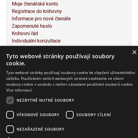
Moje čtenářské konto
Registrace do knihovny
Informace pro nové čtenáře
Zapomenuté heslo
Knihovní řád
Individuální konzultace
Služby pro osoby se specifickými potřebami
×
Tyto webové stránky používají soubory
Návrh na nákup knihy
cookie.
Napište nám
Mapa webu
Tyto webové stránky používají soubory cookie ke zlepšení uživatelského
Prohlášení o přístupnosti
zážitku. Používáním našich webových stránek souhlasíte se všemi
soubory cookie v souladu s našimi zásadami používání souborů cookie.
Více informací
NEZBYTNĚ NUTNÉ SOUBORY
F
T
P
E
P
a
w
i
m
r
VÝKONOVÉ SOUBORY
SOUBORY CÍLENÍ
c
i
n
a
i
© 2016-2020 JABOK – Vyšší odborná škola sociálně
e
t
t
i
n
pedagogická a teologická
NEZAŘAZENÉ SOUBORY
b
t
e
l
t