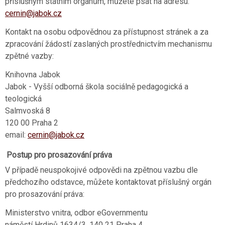
příslušným státním orgánům, můžete psát na adresu:
cernin@jabok.cz
Kontakt na osobu odpovědnou za přístupnost stránek a za
zpracování žádostí zaslaných prostřednictvím mechanismu
zpětné vazby:
Knihovna Jabok
Jabok - Vyšší odborná škola sociálně pedagogická a
teologická
Salmvoská 8
120 00 Praha 2
email:
cernin@jabok.cz
Postup pro prosazování práva
V případě neuspokojivé odpovědi na zpětnou vazbu dle
předchozího odstavce, můžete kontaktovat příslušný orgán
pro prosazování práva:
Ministerstvo vnitra, odbor eGovernmentu
náměstí Hrdinů 1634/3, 140 21 Praha 4