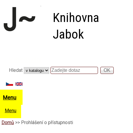
Přejít k hlavnímu obsahu
Knihovna
Jabok
Vyhledávání
Hledat
Hledat
Menu
Menu
Domů
>>
Prohlášení o přístupnosti