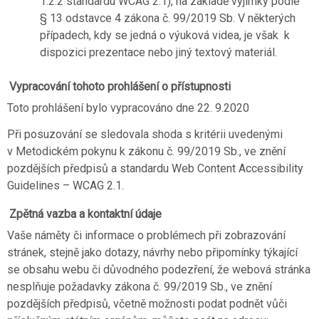
1.2.2 standardu WCAG 2.1), na základě výjimky podle
§ 13 odstavce 4 zákona č. 99/2019 Sb. V některých
případech, kdy se jedná o výuková videa, je však k
dispozici prezentace nebo jiný textový materiál.
Vypracování tohoto prohlášení o přístupnosti
Toto prohlášení bylo vypracováno dne 22. 9.2020
Při posuzování se sledovala shoda s kritérii uvedenými
v Metodickém pokynu k zákonu č. 99/2019 Sb., ve znění
pozdějších předpisů a standardu Web Content Accessibility
Guidelines – WCAG 2.1.
Zpětná vazba a kontaktní údaje
Vaše náměty či informace o problémech při zobrazování
stránek, stejně jako dotazy, návrhy nebo připomínky týkající
se obsahu webu či důvodného podezření, že webová stránka
nesplňuje požadavky zákona č. 99/2019 Sb., ve znění
pozdějších předpisů, včetně možnosti podat podnět vůči