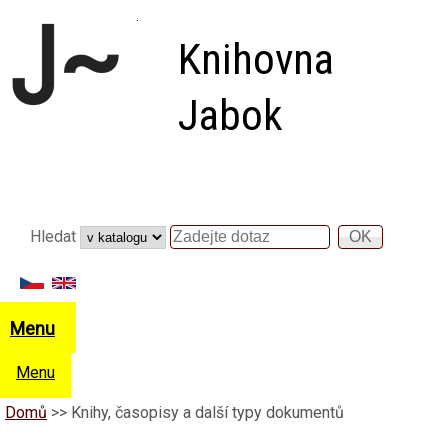
Přejít k hlavnímu obsahu
Knihovna
Jabok
Vyhledávání
Hledat
Hledat
Menu
Menu
Domů
>>
Knihy, časopisy a další typy dokumentů