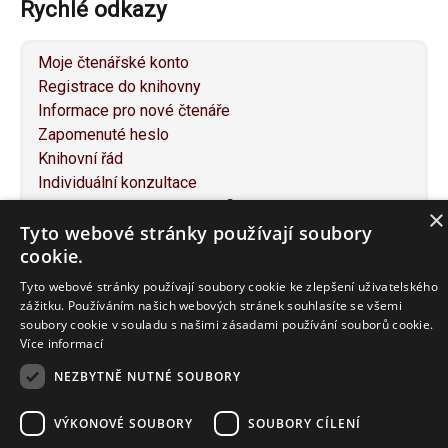
Rychlé odkazy
Moje čtenářské konto
Registrace do knihovny
Informace pro nové čtenáře
Zapomenuté heslo
Knihovní řád
Individuální konzultace
Služby pro osoby se specifickými potřebami
×
Tyto webové stránky používají soubory
Návrh na nákup knihy
cookie.
Napište nám
Mapa webu
Tyto webové stránky používají soubory cookie ke zlepšení uživatelského
Prohlášení o přístupnosti
zážitku. Používáním našich webových stránek souhlasíte se všemi
soubory cookie v souladu s našimi zásadami používání souborů cookie.
Více informací
NEZBYTNĚ NUTNÉ SOUBORY
F
T
P
E
P
a
w
i
m
r
VÝKONOVÉ SOUBORY
SOUBORY CÍLENÍ
c
i
n
a
i
© 2016-2020 JABOK – Vyšší odborná škola sociálně