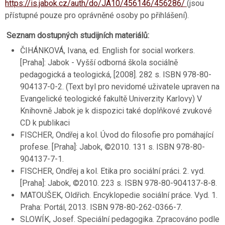
https://is.jabok.cz/auth/do/JA10/456146/456286/
(jsou
přístupné pouze pro oprávněné osoby po přihlášení).
Seznam dostupných studijních materiálů:
ČIHÁNKOVÁ, Ivana, ed. English for social workers.
[Praha]: Jabok - Vyšší odborná škola sociálně
pedagogická a teologická, [2008]. 282 s. ISBN 978-80-
904137-0-2. (Text byl pro nevidomé uživatele upraven na
Evangelické teologické fakultě Univerzity Karlovy) V
Knihovně Jabok je k dispozici také doplňkové zvukové
CD k publikaci
FISCHER, Ondřej a kol. Úvod do filosofie pro pomáhající
profese. [Praha]: Jabok, ©2010. 131 s. ISBN 978-80-
904137-7-1.
FISCHER, Ondřej a kol. Etika pro sociální práci. 2. vyd.
[Praha]: Jabok, ©2010. 223 s. ISBN 978-80-904137-8-8.
MATOUŠEK, Oldřich. Encyklopedie sociální práce. Vyd. 1.
Praha: Portál, 2013. ISBN 978-80-262-0366-7.
SLOWÍK, Josef. Speciální pedagogika. Zpracováno podle