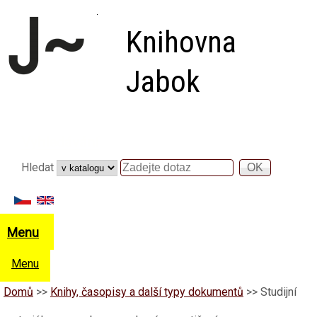
Přejít k hlavnímu obsahu
Knihovna
Jabok
Vyhledávání
Hledat
Hledat
Menu
Menu
Domů
>>
Knihy, časopisy a další typy dokumentů
>>
Studijní