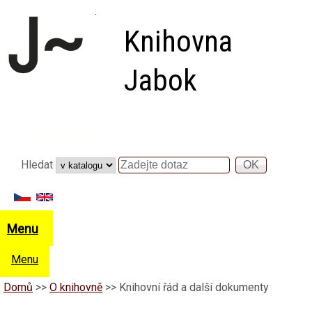
Přejít k hlavnímu obsahu
Knihovna
Jabok
Vyhledávání
Hledat
Hledat
Menu
Menu
Domů
>>
O knihovně
>>
Knihovní řád a další dokumenty