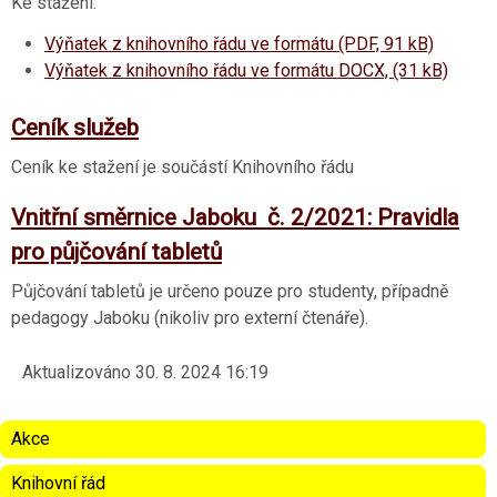
Ke stažení:
Výňatek z knihovního řádu ve formátu (PDF, 91 kB)
Výňatek z knihovního řádu ve formátu DOCX, (31 kB)
Ceník služeb
Ceník ke stažení je součástí Knihovního řádu
Vnitřní směrnice Jaboku č. 2/2021: Pravidla
pro půjčování tabletů
Půjčování tabletů je určeno pouze pro studenty, případně
pedagogy Jaboku (nikoliv pro externí čtenáře).
Aktualizováno
30. 8. 2024 16:19
Akce
Knihovní řád