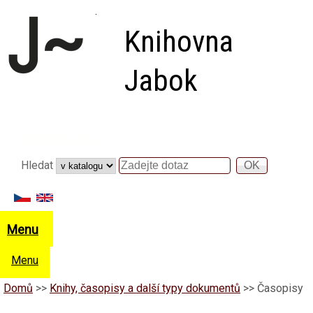
Přejít k hlavnímu obsahu
Knihovna
Jabok
Vyhledávání
Hledat
Hledat
Menu
Menu
Domů
>>
Knihy, časopisy a další typy dokumentů
>>
Časopisy