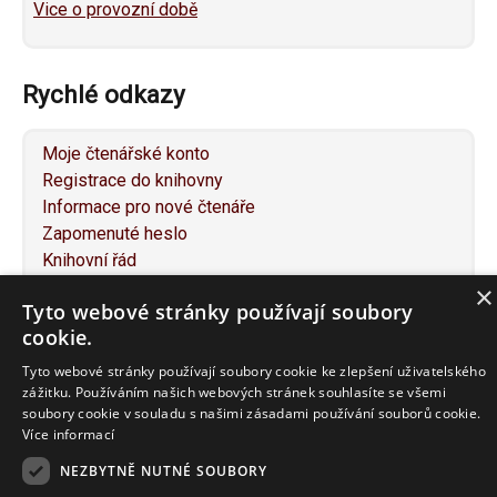
Vice o provozní době
Rychlé odkazy
Moje čtenářské konto
Registrace do knihovny
Informace pro nové čtenáře
Zapomenuté heslo
Knihovní řád
Individuální konzultace
×
Tyto webové stránky používají soubory
Služby pro osoby se specifickými potřebami
cookie.
Návrh na nákup knihy
Napište nám
Tyto webové stránky používají soubory cookie ke zlepšení uživatelského
Mapa webu
zážitku. Používáním našich webových stránek souhlasíte se všemi
soubory cookie v souladu s našimi zásadami používání souborů cookie.
Prohlášení o přístupnosti
Více informací
NEZBYTNĚ NUTNÉ SOUBORY