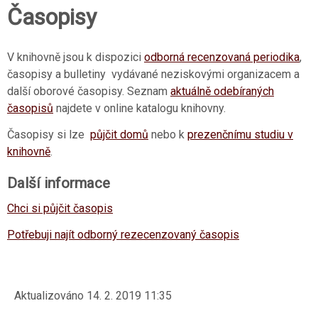
Časopisy
V knihovně jsou k dispozici
odborná recenzovaná periodika
,
časopisy a bulletiny vydávané neziskovými organizacem a
další oborové časopisy. Seznam
aktuálně odebíraných
časopisů
najdete v online katalogu knihovny.
Časopisy si lze
půjčit domů
nebo k
prezenčnímu studiu v
knihovně
.
Další informace
Chci si půjčit časopis
Potřebuji najít odborný rezecenzovaný časopis
Aktualizováno
14. 2. 2019 11:35