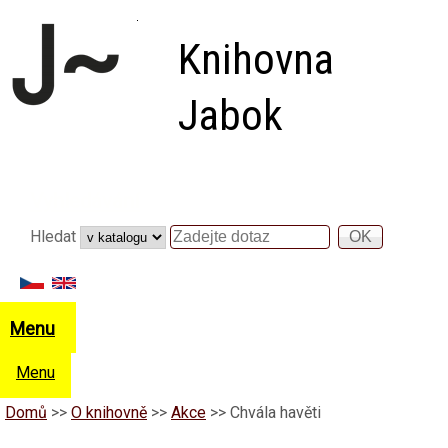
Přejít k hlavnímu obsahu
Knihovna
Jabok
Vyhledávání
Hledat
Hledat
Menu
Menu
Domů
>>
O knihovně
>>
Akce
>>
Chvála havěti