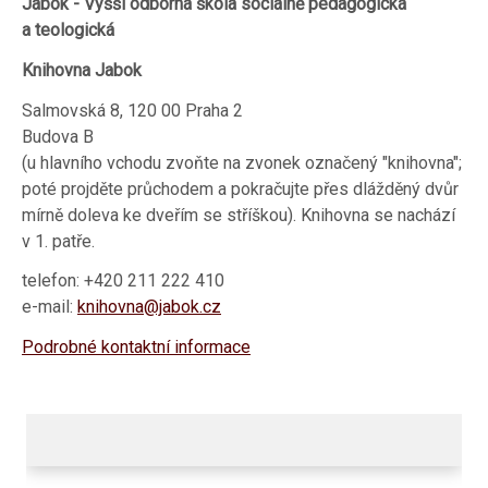
Jabok - Vyšší odborná škola sociálně pedagogická
a teologická
Knihovna Jabok
Salmovská 8, 120 00 Praha 2
Budova B
(u hlavního vchodu zvoňte na zvonek označený "knihovna";
poté projděte průchodem a pokračujte přes dlážděný dvůr
mírně doleva ke dveřím se stříškou). Knihovna se nachází
v 1. patře.
telefon: +420 211 222 410
e-mail:
knihovna@jabok.cz
Podrobné kontaktní informace