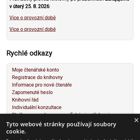
v úterý 25. 8. 2026
:
Vice o provozní době
Vice o provozní době
Rychlé odkazy
Moje čtenářské konto
Registrace do knihovny
Informace pro nové čtenáře
Zapomenuté heslo
Knihovní řád
Individuální konzultace
Služby pro osoby se specifickými potřebami
×
Návrh na nákup knihy
Tyto webové stránky používají soubory
Napište nám
cookie.
Mapa webu