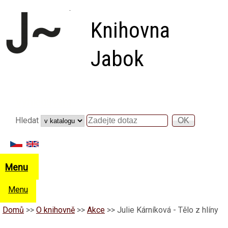
Přejít k hlavnímu obsahu
Knihovna
Jabok
Vyhledávání
Hledat
Hledat
Menu
Menu
Domů
>>
O knihovně
>>
Akce
>>
Julie Kárníková - Tělo z hlíny