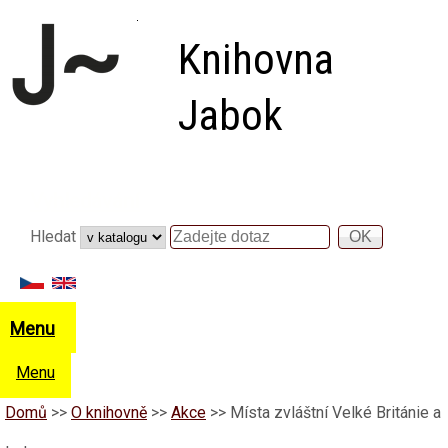
Přejít k hlavnímu obsahu
Knihovna
Jabok
Vyhledávání
Hledat
Hledat
Menu
Menu
Domů
>>
O knihovně
>>
Akce
>>
Místa zvláštní Velké Británie a