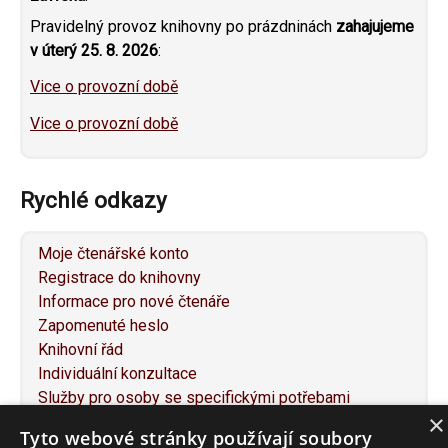
Pravidelný provoz knihovny po prázdninách
zahajujeme
v úterý 25. 8. 2026
:
Vice o provozní době
Vice o provozní době
Rychlé odkazy
Moje čtenářské konto
Registrace do knihovny
Informace pro nové čtenáře
Zapomenuté heslo
Knihovní řád
Individuální konzultace
Služby pro osoby se specifickými potřebami
×
Návrh na nákup knihy
Tyto webové stránky používají soubory
Napište nám