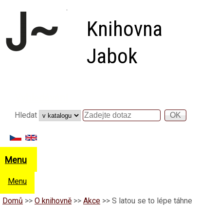
Přejít k hlavnímu obsahu
Knihovna
Jabok
Vyhledávání
Hledat
Hledat
Menu
Menu
Domů
>>
O knihovně
>>
Akce
>>
S latou se to lépe táhne