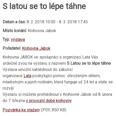
S latou se to lépe táhne
Datum a čas:
8. 2. 2018 10:00
-
8. 3. 2018 17:45
Místo konání:
Knihovna Jabok
Typ:
výstava
Pořadatel:
Knihovna Jabok
Knihovna JABOK ve spolupráci s organizací Lata Vás
srdečně zvou na výstavu s názvem
S Latou se to lépe táhne
Výstava umožní nahlédnout do zákulisí
organizace
Lata
poskytující pomoc ohroženým dětem,
mladistvým a jejich rodinám, která funguje už 24 let a stále se
rozvíjí.
Výstavu si můžete prohlédnout v Knihovně Jabok od 8. února
do 7. března
v provozní době knihovny
.
Pozvánka ke stažen
í (PDF, 850 KB)