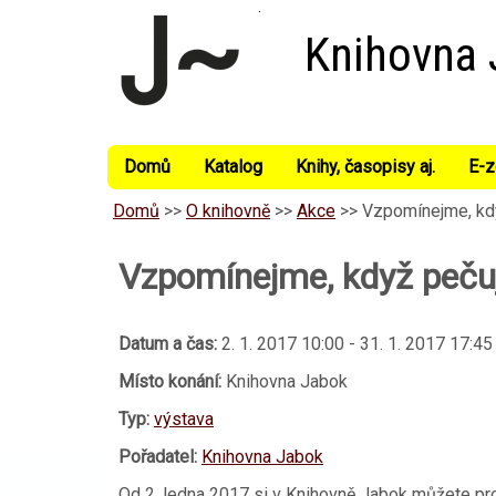
Knihovna
Domů
Katalog
Knihy, časopisy aj.
E-z
Domů
>>
O knihovně
>>
Akce
>>
Vzpomínejme, kd
Vzpomínejme, když peč
Datum a čas:
2. 1. 2017 10:00
-
31. 1. 2017 17:45
Místo konání:
Knihovna Jabok
Typ:
výstava
Pořadatel:
Knihovna Jabok
Od 2. ledna 2017 si v Knihovně Jabok můžete pro