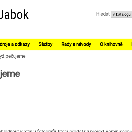
Přejít k hlavnímu obsahu
 Jabok
Hledat
droje a odkazy
Služby
Rady a návody
O knihovně
yž pečujeme
ujeme
hlédnout výstavu fotografií, která představí projekt Reminiscen