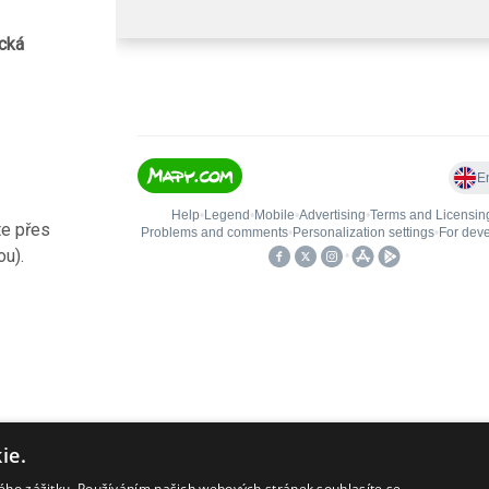
cká
te přes
ou).
ie.
kého zážitku. Používáním našich webových stránek souhlasíte se