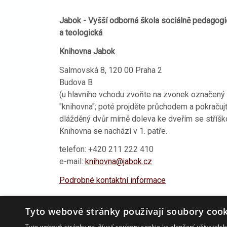
Jabok - Vyšší odborná škola sociálně pedagogi
a teologická
Knihovna Jabok
Salmovská 8, 120 00 Praha 2
Budova B
(u hlavního vchodu zvoňte na zvonek označený
"knihovna"; poté projděte průchodem a pokračuj
dlážděný dvůr mírně doleva ke dveřím se stříšk
Knihovna se nachází v 1. patře.
telefon: +420 211 222 410
e-mail:
knihovna@jabok.cz
Podrobné kontaktní informace
Tyto webové stránky používají soubory cook
Aktualizováno
24. 9. 2018 12:46
Tyto webové stránky používají soubory cookie ke zlepšení uživatels