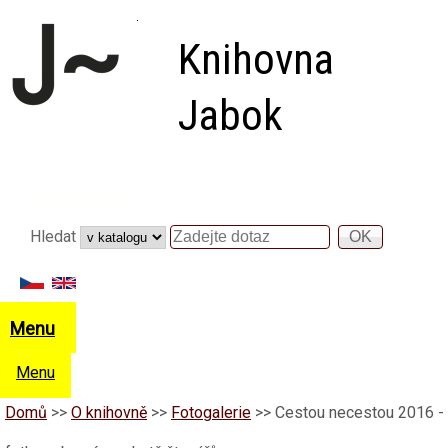
Přejít k hlavnímu obsahu
Knihovna
Jabok
Vyhledávání
Hledat
Hledat
Menu
Menu
Domů
>>
O knihovně
>>
Fotogalerie
>>
Cestou necestou 2016 -