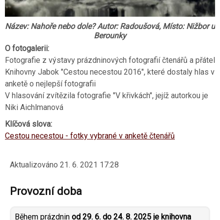
Název: Nahoře nebo dole? Autor: Radoušová, Místo: Nižbor u
Berounky
O fotogalerii:
Fotografie z výstavy prázdninových fotografií čtenářů a přátel
Knihovny Jabok "Cestou necestou 2016", které dostaly hlas v
anketě o nejlepší fotografii
V hlasování zvítězila fotografie "V křivkách", jejíž autorkou je
Niki Aichlmanová
Klíčová slova:
Cestou necestou - fotky vybrané v anketě čtenářů
Aktualizováno
21. 6. 2021 17:28
Provozní doba
Během prázdnin
od 29. 6. do 24. 8. 2025 je knihovna