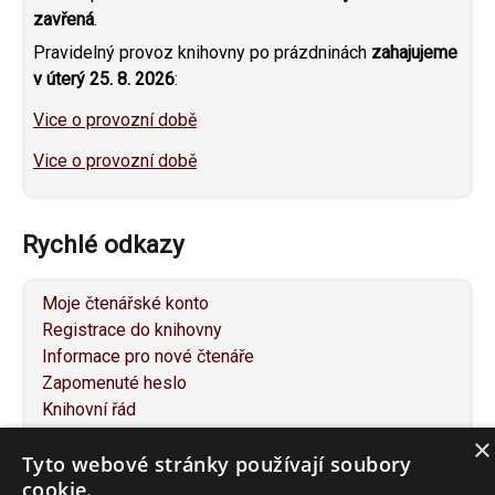
zavřená
.
Pravidelný provoz knihovny po prázdninách
zahajujeme
v úterý 25. 8. 2026
:
Vice o provozní době
Vice o provozní době
Rychlé odkazy
Moje čtenářské konto
Registrace do knihovny
Informace pro nové čtenáře
Zapomenuté heslo
Knihovní řád
Individuální konzultace
×
Tyto webové stránky používají soubory
Služby pro osoby se specifickými potřebami
cookie.
Návrh na nákup knihy