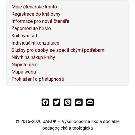
Moje čtenářské konto
Registrace do knihovny
Informace pro nové čtenáře
Zapomenuté heslo
Knihovní řád
Individuální konzultace
Služby pro osoby se specifickými potřebami
Návrh na nákup knihy
Napište nám
Mapa webu
Prohlášení o přístupnosti
F
T
P
E
P
a
w
i
m
r
c
i
n
a
i
© 2016-2020 JABOK – Vyšší odborná škola sociálně
e
t
t
i
n
pedagogická a teologická
b
t
e
l
t