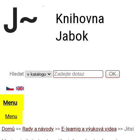
Přejít k hlavnímu obsahu
Knihovna
Jabok
Vyhledávání
Hledat
Hledat
Menu
Menu
Domů
>>
Rady a návody
>>
E-learnig a výuková videa
>>
Jitsi