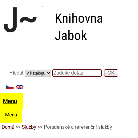
Přejít k hlavnímu obsahu
Knihovna
Jabok
Vyhledávání
Hledat
Hledat
Menu
Menu
Domů
>>
Služby
>>
Poradenské a referenční služby