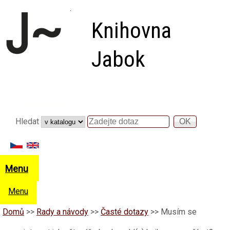
Přejít k hlavnímu obsahu
Knihovna
Jabok
Vyhledávání
Hledat
Hledat
Menu
Menu
Domů
>>
Rady a návody
>>
Časté dotazy
>>
Musím se