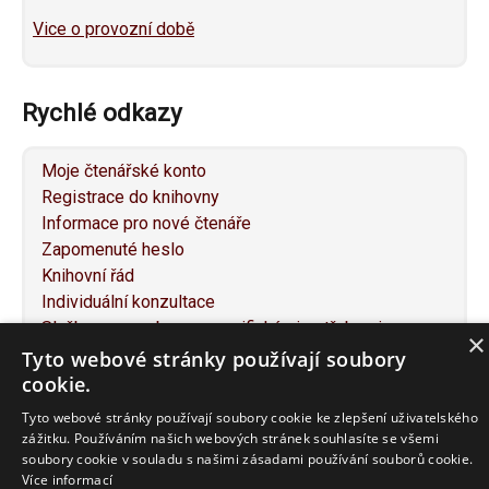
Vice o provozní době
Rychlé odkazy
Moje čtenářské konto
Registrace do knihovny
Informace pro nové čtenáře
Zapomenuté heslo
Knihovní řád
Individuální konzultace
Služby pro osoby se specifickými potřebami
×
Návrh na nákup knihy
Tyto webové stránky používají soubory
Napište nám
cookie.
Mapa webu
Tyto webové stránky používají soubory cookie ke zlepšení uživatelského
Prohlášení o přístupnosti
zážitku. Používáním našich webových stránek souhlasíte se všemi
soubory cookie v souladu s našimi zásadami používání souborů cookie.
Více informací