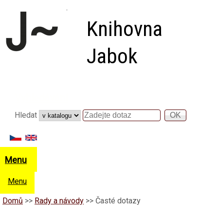
Přejít k hlavnímu obsahu
Knihovna
Jabok
Vyhledávání
Hledat
Hledat
Menu
Menu
Domů
>>
Rady a návody
>>
Časté dotazy