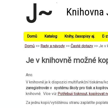
Knihovna
Domů
Katalog
Knihy, časopisy aj.
E-z
Domů
>>
Rady a návody
>>
Časté dotazy
>>
Je v 
Je v knihovně možné kop
Ano.
V knihovně je k dispozici multifunkční tiskárna/k
zaregistrován v systému školy pro tisk a kopíro
knihovně. Více viz
Potřebuji tisknout, kopírovat
Za jednu kopii/vytištěnou stranu zaplatíte popla