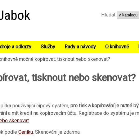
Přejít k hlavnímu obsahu
 Jabok
Hledat
droje a odkazy
Služby
Rady a návody
O knihovně
knihovně možné kopírovat, tisknout nebo skenovat?
írovat, tisknout nebo skenovat?
opírka používající čipový systém,
pro tisk a kopírování je nutné bý
vání
a mít kredit na kopírovacím účtu. Registrace do systému je 
 nebo skenovat
.
tek podle
Ceníku
. Skenování je zdarma.