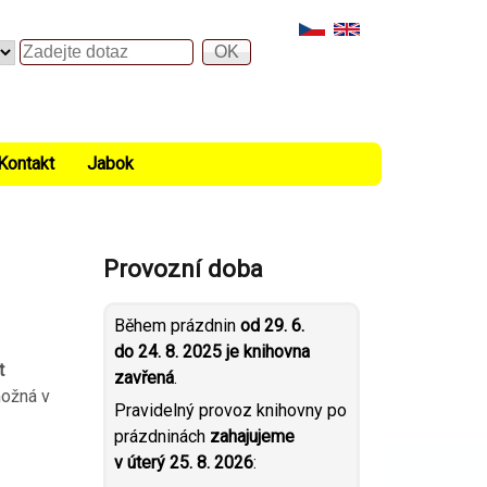
Hledat
Kontakt
Jabok
Provozní doba
Během prázdnin
od 29. 6.
do 24. 8. 2025 je knihovna
t
zavřená
.
možná v
Pravidelný provoz knihovny po
prázdninách
zahajujeme
v úterý 25. 8. 2026
: