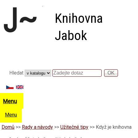
Přejít k hlavnímu obsahu
Knihovna
Jabok
Vyhledávání
Hledat
Hledat
Menu
Menu
Domů
>>
Rady a návody
>>
Užitečné tipy
>>
Když je knihovna