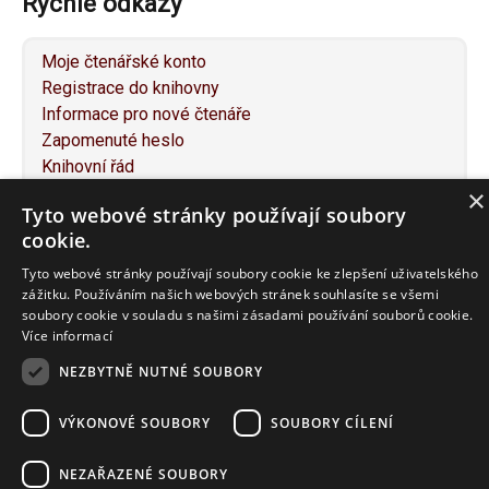
Rychlé odkazy
Moje čtenářské konto
Registrace do knihovny
Informace pro nové čtenáře
Zapomenuté heslo
Knihovní řád
Individuální konzultace
×
Tyto webové stránky používají soubory
Služby pro osoby se specifickými potřebami
cookie.
Návrh na nákup knihy
Napište nám
Tyto webové stránky používají soubory cookie ke zlepšení uživatelského
zážitku. Používáním našich webových stránek souhlasíte se všemi
Mapa webu
soubory cookie v souladu s našimi zásadami používání souborů cookie.
Prohlášení o přístupnosti
Více informací
NEZBYTNĚ NUTNÉ SOUBORY
F
T
P
E
P
VÝKONOVÉ SOUBORY
SOUBORY CÍLENÍ
a
w
i
m
r
c
i
n
a
i
NEZAŘAZENÉ SOUBORY
© 2016-2020 JABOK – Vyšší odborná škola sociálně
e
t
t
i
n