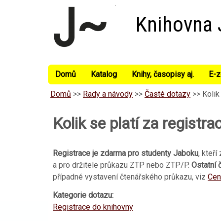
Knihovna
Domů
Katalog
Knihy, časopisy aj.
E-z
Domů
>>
Rady a návody
>>
Časté dotazy
>>
Kolik
Kolik se platí za registr
Registrace je zdarma pro studenty Jaboku
, kteř
a pro držitele průkazu ZTP nebo ZTP/P.
Ostatní č
případné vystavení čtenářského průkazu, viz
Cen
Kategorie dotazu:
Registrace do knihovny