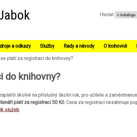
Přejít k hlavnímu obsahu
 Jabok
Hledat
droje a odkazy
Služby
Rady a návody
O knihovně
 se platí za registraci do knihovny?
aci do knihovny?
í zaplatili školné na příslušný školní rok, pro učitele a zaměstnan
tenáři platí za registraci 50 Kč
. Cena za registraci nezahrnuje po
ík služeb
.