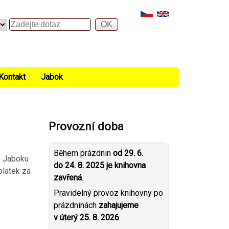
Hledat
Kontakt
Jabok
Provozní doba
Během prázdnin
od 29. 6.
ce Jaboku
do 24. 8. 2025 je knihovna
platek za
zavřená
.
Pravidelný provoz knihovny po
prázdninách
zahajujeme
v úterý 25. 8. 2026
: