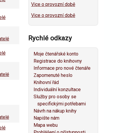
Vice o provozní době
Vice o provozní době
elé
Rychlé odkazy
atelé
elé
Moje čtenářské konto
Registrace do knihovny
Informace pro nové čtenáře
atelé
Zapomenuté heslo
Knihovní řád
Individuální konzultace
Služby pro osoby se
specifickými potřebami
Návrh na nákup knihy
atelé
Napište nám
Mapa webu
elé
Prohlášení o přístupnosti