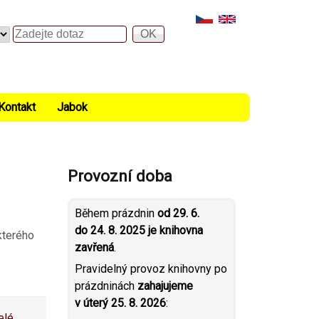
Hledat
Kontakt
Jabok
Provozní doba
Během prázdnin
od 29. 6.
do 24. 8. 2025 je knihovna
kterého
zavřená
.
Pravidelný provoz knihovny po
prázdninách
zahajujeme
v úterý 25. 8. 2026
:
elé