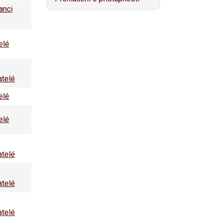
anci
elé
atelé
elé
elé
atelé
atelé
atelé