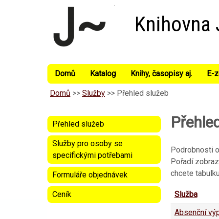
Knihovna
Domů
Katalog
Knihy, časopisy aj.
E-z
Domů
>>
Služby
>>
Přehled služeb
Přehle
Přehled služeb
Služby pro osoby se
Podrobnosti o 
specifickými potřebami
Pořadí zobraz
chcete tabulku
Formuláře objednávek
Služba
Ceník
Absenční výp