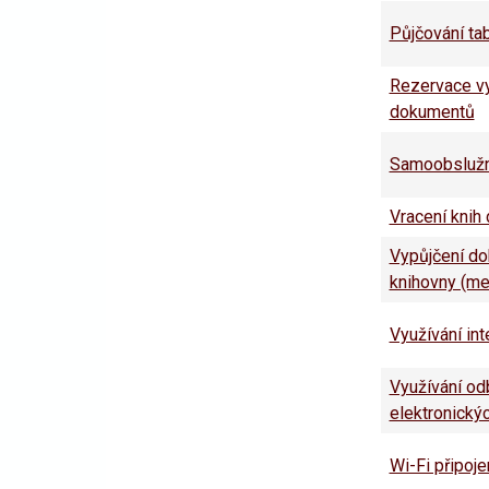
Půjčování ta
Rezervace v
dokumentů
Samoobslužn
Vracení knih
Vypůjčení do
knihovny (me
Využívání int
Využívání od
elektronický
Wi-Fi připoje