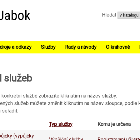
Přejít k hlavnímu obsahu
 Jabok
Hledat
droje a odkazy
Služby
Rady a návody
O knihovně
d služeb
konkrétní službě zobrazíte kliknutím na název služby.
ených služeb můžete změnit kliknutím na název sloupce, podle 
 seřadit.
Typ služby
Komu je určena
ůjčky (výpůjčky
Výpůjční služby
Registrovaní uživat