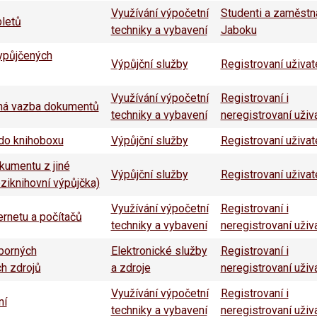
Využívání výpočetní
Studenti a zaměstn
bletů
techniky a vybavení
Jaboku
ypůjčených
Výpůjční služby
Registrovaní uživat
Využívání výpočetní
Registrovaní i
á vazba dokumentů
techniky a vybavení
neregistrovaní uživ
 do knihoboxu
Výpůjční služby
Registrovaní uživat
kumentu z jiné
Výpůjční služby
Registrovaní uživat
ziknihovní výpůjčka)
Využívání výpočetní
Registrovaní i
ernetu a počítačů
techniky a vybavení
neregistrovaní uživ
borných
Elektronické služby
Registrovaní i
ch zdrojů
a zdroje
neregistrovaní uživ
Využívání výpočetní
Registrovaní i
ní
techniky a vybavení
neregistrovaní uživ