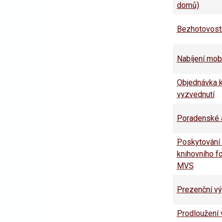
domů)
Bezhotovostn
Nabíjení mobi
Objednávka k
vyzvednutí
Poradenské a
Poskytování
knihovního f
MVS
Prezenční vý
Prodloužení 