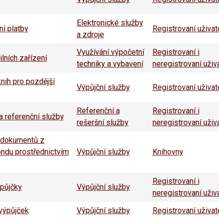
Elektronické služby
í platby
Registrovaní uživat
a zdroje
Využívání výpočetní
Registrovaní i
lních zařízení
techniky a vybavení
neregistrovaní uživ
nih pro pozdější
Výpůjční služby
Registrovaní uživat
Referenční a
Registrovaní i
 referenční služby
rešeršní služby
neregistrovaní uživ
 dokumentů z
ondu prostřednictvím
Výpůjční služby
Knihovny
Registrovaní i
půjčky
Výpůjční služby
neregistrovaní uživ
výpůjček
Výpůjční služby
Registrovaní uživat